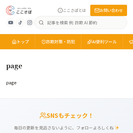
ここさぽとは
お問い合わせ
あ
記
ん
事
し
を
ん
トップ
検
詐欺対策・防犯
AI便利ツール
安
索
全
を、
page
知
る。
こ
page
こ
さ
ぽ
SNSもチェック！
毎日の更新を見逃さないように、フォローよろしくね