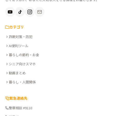
安
全
を、
知
カテゴリ
る。
詐欺対策・防犯
こ
こ
AI便利ツール
さ
暮らしの節約・お金
ぽ
シニア向けスマホ
動画まとめ
暮らし・人間関係
緊急連絡先
警察相談 #9110