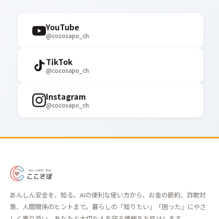
YouTube
@cocosapo_ch
TikTok
@cocosapo_ch
Instagram
@cocosapo_ch
あ
ん
あんしん安全を、知る。AIの便利な使い方から、お金の節約、詐欺対
し
策、人間関係のヒントまで。暮らしの「知りたい」「困った」にやさ
ん
しく寄り添い、あなたと大切な人を守る情報をお届けします。