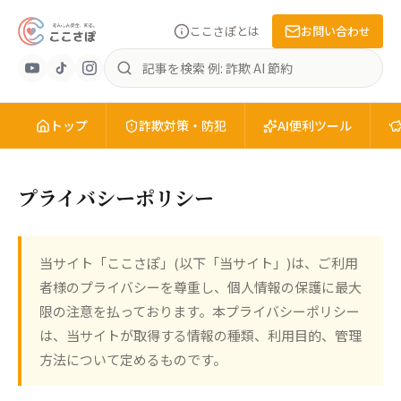
ここさぽとは
お問い合わせ
あ
記
ん
事
し
を
ん
トップ
検
詐欺対策・防犯
AI便利ツール
安
索
全
を、
プライバシーポリシー
知
る。
こ
当サイト「ここさぽ」(以下「当サイト」)は、ご利用
こ
者様のプライバシーを尊重し、個人情報の保護に最大
さ
ぽ
限の注意を払っております。本プライバシーポリシー
は、当サイトが取得する情報の種類、利用目的、管理
方法について定めるものです。