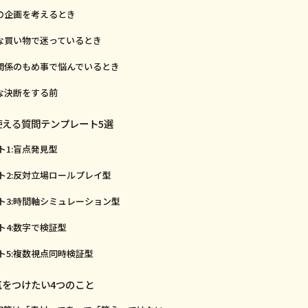
事の企画を考えるとき
きな買い物で迷っているとき
間関係のもめ事で悩んでいるとき
事な決断をする前
で使える質問テンプレート5選
ト1:盲点発見型
ト2:反対立場ロールプレイ型
ト3:時間軸シミュレーション型
ト4:数字で検証型
ト5:複数視点同時検証型
で気をつけたい4つのこと