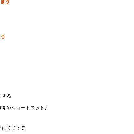
しまう
まう
とする
思考のショートカット」
えにくくする