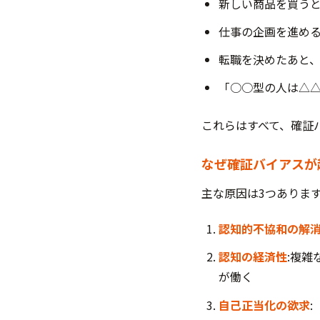
新しい商品を買う
仕事の企画を進め
転職を決めたあと
「○○型の人は△
これらはすべて、確証
なぜ確証バイアスが
主な原因は3つありま
認知的不協和の解
認知の経済性
:複
が働く
自己正当化の欲求