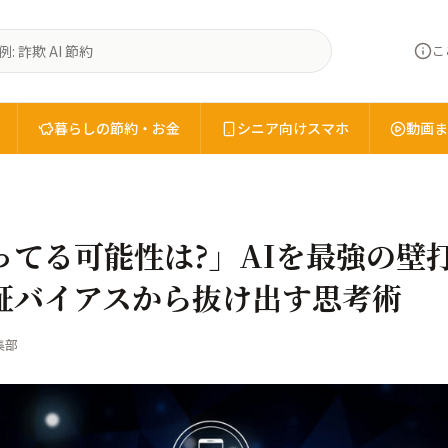
こ
暮らしの節約・お金
シニア向けスマホ
動画ま
ってる可能性は?」AIを最強の壁
証バイアスから抜け出す思考術
集部