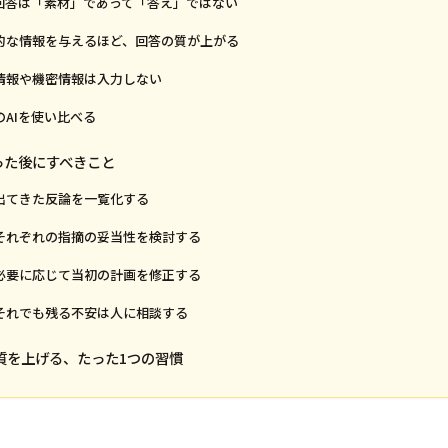
Iの回答は「素材」であって「答え」ではない
体的な情報を与えるほど、回答の質が上がる
人情報や機密情報は入力しない
のAIを使い比べる
らった後にすべきこと
:出てきた反論を一覧化する
:それぞれの指摘の妥当性を検討する
:必要に応じて当初の計画を修正する
:それでも残る不安は人に相談する
質を上げる、たった1つの習慣