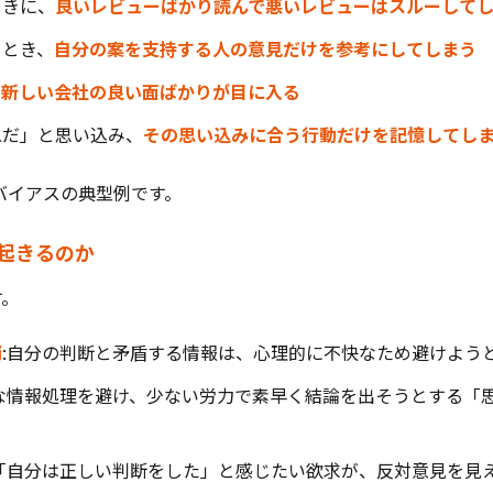
ときに、
良いレビューばかり読んで悪いレビューはスルーして
るとき、
自分の案を支持する人の意見だけを参考にしてしまう
、
新しい会社の良い面ばかりが目に入る
△だ」と思い込み、
その思い込みに合う行動だけを記憶してし
バイアスの典型例です。
起きるのか
す。
消
:自分の判断と矛盾する情報は、心理的に不快なため避けよう
雑な情報処理を避け、少ない労力で素早く結論を出そうとする「
:「自分は正しい判断をした」と感じたい欲求が、反対意見を見