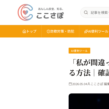
記
あ
事
ん
を
し
検
トップ
詐欺対策・防犯
AI便利ツール
ん
索
安
全
AI便利ツール
を、
知
「私が間違
る。
る方法｜確
こ
こ
さ
2026.05.04
ここさぽ 編
ぽ