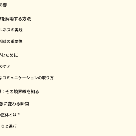
影響
想を解消する方法
ルネスの実践
相談の重要性
育むために
のケア
なコミュニケーションの取り方
想：その境界線を知る
想に変わる瞬間
の正体とは？
まりと進行