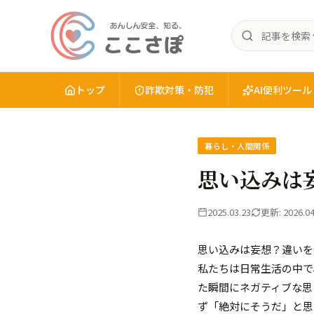
記
あ
事
ん
を
し
検
トップ
詐欺対策・防犯
AI便利ツール
ん
索
安
全
暮らし・人間関係
を、
知
思い込みは
る。
こ
2025.03.23
更新: 2026.04
こ
さ
思い込みは妄想？違いを
ぽ
私たちは日常生活の中で
た瞬間にネガティブな思
ず「絶対にそうだ」と思