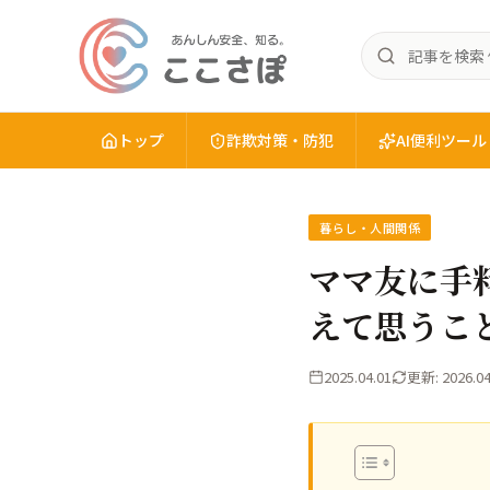
記
あ
事
ん
を
し
検
トップ
詐欺対策・防犯
AI便利ツール
ん
索
安
全
暮らし・人間関係
を、
知
ママ友に手
る。
えて思うこ
こ
こ
さ
2025.04.01
更新: 2026.04
ぽ