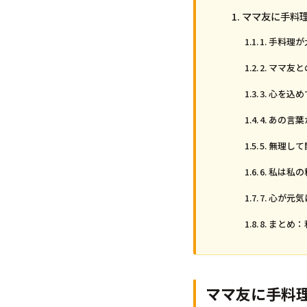
ママ友に手料
1. 手料理
2. ママ
3. 心を込
4. あの
5. 無理
6. 私は私
7. 心が元
8. まと
ママ友に手料