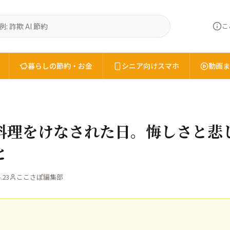
こ
暮らしの節約・お金
シニア向けスマホ
動画ま
料理をけなされた日。悔しさと悲
と
.23
ここさぽ編集部