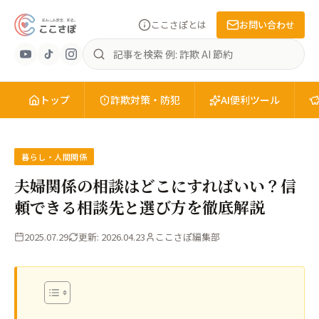
ここさぽとは
お問い合わせ
あ
記
ん
事
し
を
ん
トップ
検
詐欺対策・防犯
AI便利ツール
安
索
全
を、
知
暮らし・人間関係
る。
夫婦関係の相談はどこにすればいい？信
こ
頼できる相談先と選び方を徹底解説
こ
さ
2025.07.29
更新: 2026.04.23
ここさぽ編集部
ぽ