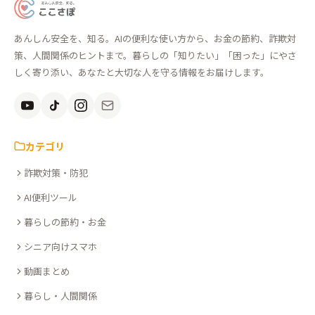
あ
ん
あんしん安全を、知る。AIの便利な使い方から、お金の節約、詐欺対
し
策、人間関係のヒントまで。暮らしの「知りたい」「困った」にやさ
ん
しく寄り添い、あなたと大切な人を守る情報をお届けします。
安
全
を、
知
カテゴリ
る。
詐欺対策・防犯
こ
こ
AI便利ツール
さ
暮らしの節約・お金
ぽ
シニア向けスマホ
動画まとめ
暮らし・人間関係