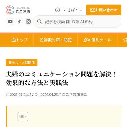
ここさぽとは
お問い合わせ
あ
記
ん
事
し
を
ん
トップ
検
詐欺対策・防犯
AI便利ツール
安
索
全
を、
知
暮らし・人間関係
る。
夫婦のコミュニケーション問題を解決！
こ
効果的な方法と実践法
こ
さ
2025.07.21
更新: 2026.04.23
ここさぽ編集部
ぽ