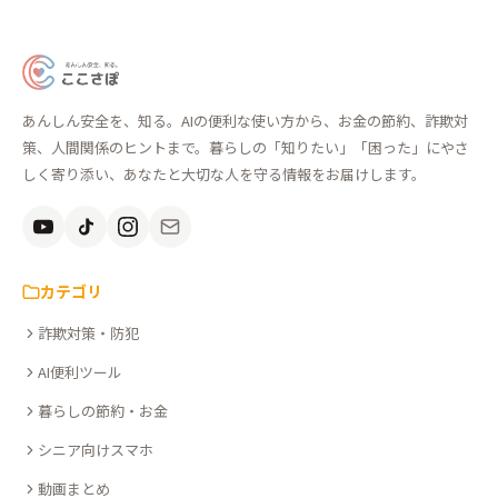
あ
ん
あんしん安全を、知る。AIの便利な使い方から、お金の節約、詐欺対
し
策、人間関係のヒントまで。暮らしの「知りたい」「困った」にやさ
ん
しく寄り添い、あなたと大切な人を守る情報をお届けします。
安
全
を、
知
カテゴリ
る。
詐欺対策・防犯
こ
こ
AI便利ツール
さ
暮らしの節約・お金
ぽ
シニア向けスマホ
動画まとめ