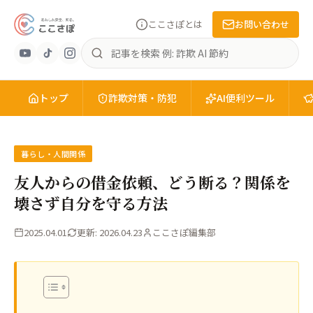
ここさぽとは
お問い合わせ
あ
記
ん
事
し
を
ん
トップ
検
詐欺対策・防犯
AI便利ツール
安
索
全
を、
知
暮らし・人間関係
る。
友人からの借金依頼、どう断る？関係を
こ
壊さず自分を守る方法
こ
さ
2025.04.01
更新: 2026.04.23
ここさぽ編集部
ぽ