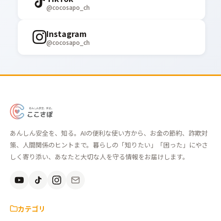
@cocosapo_ch
Instagram
@cocosapo_ch
あ
ん
あんしん安全を、知る。AIの便利な使い方から、お金の節約、詐欺対
し
策、人間関係のヒントまで。暮らしの「知りたい」「困った」にやさ
ん
しく寄り添い、あなたと大切な人を守る情報をお届けします。
安
全
を、
知
カテゴリ
る。