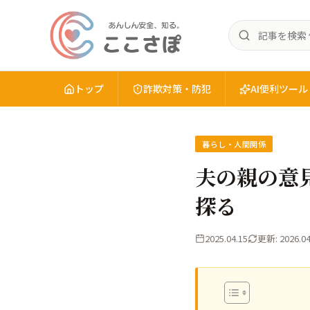
記
あ
事
ん
を
し
検
トップ
詐欺対策・防犯
AI便利ツール
ん
索
安
全
暮らし・人間関係
を、
知
夫の親の意
る。
探る
こ
こ
さ
2025.04.15
更新: 2026.04
ぽ