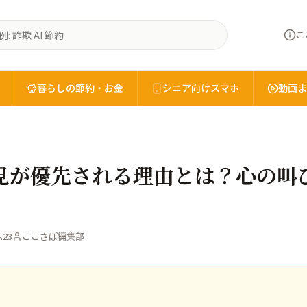
こ
暮らしの節約・お金
シニア向けスマホ
動画ま
見が優先される理由とは？心の叫
.23
ここさぽ編集部