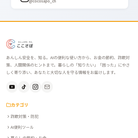
@cocosapo_ch
あ
ん
あんしん安全を、知る。AIの便利な使い方から、お金の節約、詐欺対
し
策、人間関係のヒントまで。暮らしの「知りたい」「困った」にやさ
ん
しく寄り添い、あなたと大切な人を守る情報をお届けします。
安
全
を、
知
カテゴリ
る。
詐欺対策・防犯
こ
こ
AI便利ツール
さ
暮らしの節約・お金