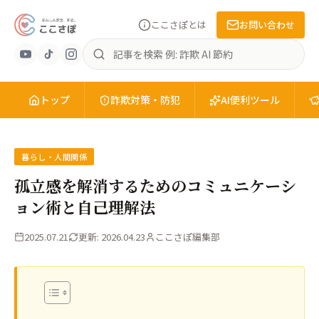
ここさぽとは
お問い合わせ
あ
記
ん
事
し
を
ん
トップ
検
詐欺対策・防犯
AI便利ツール
安
索
全
を、
知
暮らし・人間関係
る。
孤立感を解消するためのコミュニケーシ
こ
ョン術と自己理解法
こ
さ
2025.07.21
更新: 2026.04.23
ここさぽ編集部
ぽ