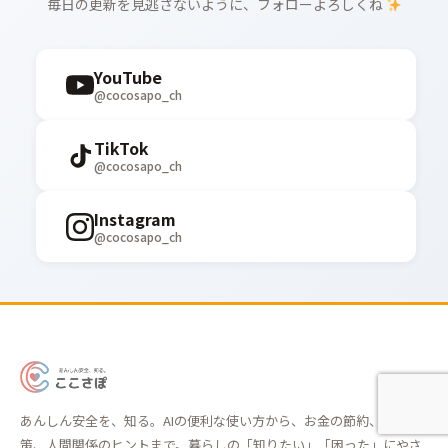
毎日の更新を見逃さないように、フォローよろしくね
YouTube
@cocosapo_ch
TikTok
@cocosapo_ch
Instagram
@cocosapo_ch
あ
ん
あんしん安全を、知る。AIの便利な使い方から、お金の節約、詐欺対
し
策、人間関係のヒントまで。暮らしの「知りたい」「困った」にやさ