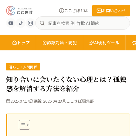
ここさぽとは
お問い合わせ
あ
記
ん
事
し
を
ん
トップ
検
詐欺対策・防犯
AI便利ツール
安
索
全
を、
知
暮らし・人間関係
る。
知り合いに会いたくない心理とは？孤独
こ
感を解消する方法を紹介
こ
さ
2025.07.17
更新: 2026.04.23
ここさぽ編集部
ぽ