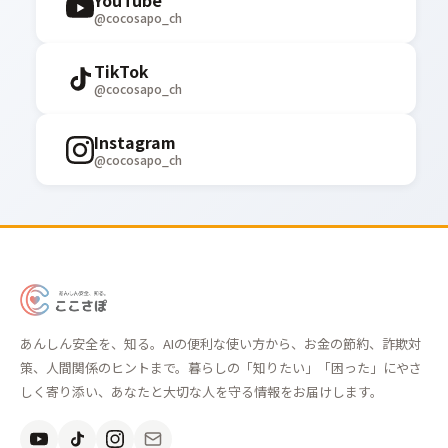
YouTube
@cocosapo_ch
TikTok
@cocosapo_ch
Instagram
@cocosapo_ch
あ
ん
あんしん安全を、知る。AIの便利な使い方から、お金の節約、詐欺対
し
策、人間関係のヒントまで。暮らしの「知りたい」「困った」にやさ
ん
しく寄り添い、あなたと大切な人を守る情報をお届けします。
安
全