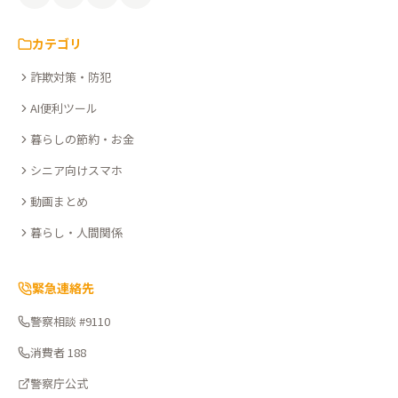
を、
知
カテゴリ
る。
詐欺対策・防犯
こ
こ
AI便利ツール
さ
暮らしの節約・お金
ぽ
シニア向けスマホ
動画まとめ
暮らし・人間関係
緊急連絡先
警察相談 #9110
消費者 188
警察庁公式