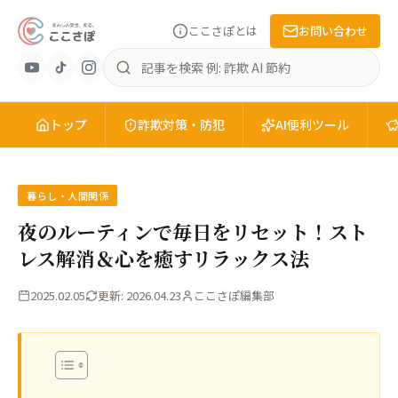
ここさぽとは
お問い合わせ
あ
記
ん
事
し
を
ん
トップ
検
詐欺対策・防犯
AI便利ツール
安
索
全
を、
知
暮らし・人間関係
る。
夜のルーティンで毎日をリセット！スト
こ
レス解消＆心を癒すリラックス法
こ
さ
2025.02.05
更新: 2026.04.23
ここさぽ編集部
ぽ