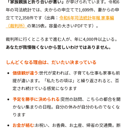
「家族親族と折り合いが悪い」
が挙げられています。令和6
年の司法統計では、夫からの申立てで1,699件、妻からの申
立てで2,358件です（出典：
令和6年司法統計年報 家事編
（裁判所）
の第19表。容量の大きいPDFです）。
裁判所に行くところまで進む人が、年に4,000件以上いる。
あなたが我慢強くないから苦しいわけではありません。
しんどくなる理由は、だいたい決まっている
価値観が違う
:世代が変われば、子育ても仕事も家事も前
提が違います。「私たちの頃は」と繰り返されると、否
定され続けている感覚になります
予定を勝手に決められる
:突然の訪問、こちらの都合を聞
かない集まりの日程。自分の休みが自分のものでなくな
ります
お金が絡む
:お祝い、お香典、お土産、帰省の交通費。断