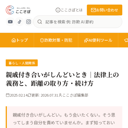
ここさぽとは
お問い合わせ
あ
記
ん
事
し
を
ん
トップ
検
詐欺対策・防犯
AI便利ツール
安
索
全
を、
知
暮らし・人間関係
る。
親戚付き合いがしんどいとき｜法律上の
こ
義務と、距離の取り方・続け方
こ
さ
2025.02.14
更新: 2026.07.31
ここさぽ編集部
ぽ
親戚付き合いがしんどい。もう会いたくない。そう思
ってしまう自分を責めていませんか。まず知っておい