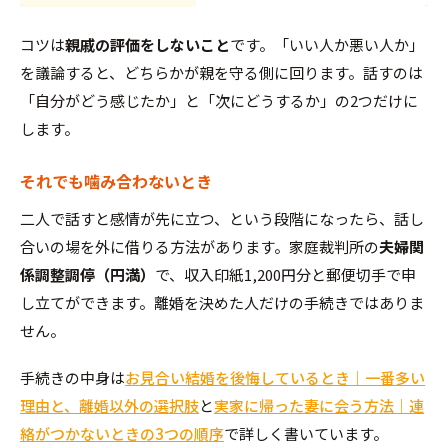
コツは
親戚の評価をしないこと
です。「いい人か悪い人か」
を議論すると、どちらかが親を守る側に回ります。話すのは
「自分がどう感じたか」と「次にどうするか」の2つだけに
します。
それでも噛み合わないとき
二人で話すと感情が先に立つ、という段階になったら、話し
合いの場を外に借りる方法があります。家庭裁判所の
夫婦関
係調整調停（円満）
で、収入印紙1,200円分と郵便切手で申
し立てができます。離婚を決めた人だけの手続きではありま
せん。
手続きの中身は
お見合い結婚を後悔しているとき｜一番多い
理由と、離婚以外の選択肢
と
実家に帰った妻に会う方法｜連
絡がつかないときの3つの順序
で詳しく書いています。