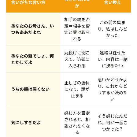
言いがちな言い方
言い換え
か
相手の親を否
この前の集ま
あなたのお母さん、い
定＝相手を否
り、私はしんど
つもああだよね
定と受け取ら
かった
れる
丸投げに聞こ
連絡は任せた
あなたの親でしょ、何
えて、防御に
い。内容は一緒
とかしてよ
入られる
に決めたい
悪いかどうかよ
正しさの勝負
り、これからど
うちの親は悪くない
になり、話が
うするか決めた
止まる
い
感じ方を否定
そう感じたんだ
されると、相
気にしすぎだよ
ね。何が一番き
談されなくな
つかった？
る