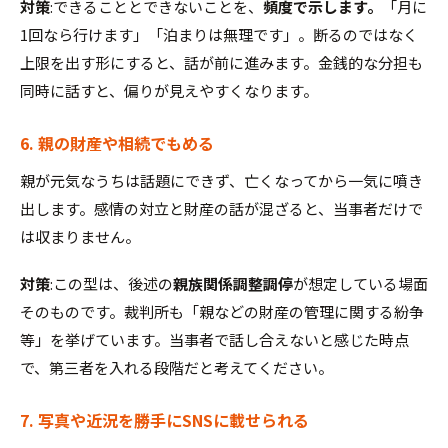
対策
:できることとできないことを、
頻度で示します。
「月に
1回なら行けます」「泊まりは無理です」。断るのではなく
上限を出す形にすると、話が前に進みます。金銭的な分担も
同時に話すと、偏りが見えやすくなります。
6. 親の財産や相続でもめる
親が元気なうちは話題にできず、亡くなってから一気に噴き
出します。感情の対立と財産の話が混ざると、当事者だけで
は収まりません。
対策
:この型は、後述の
親族関係調整調停
が想定している場面
そのものです。裁判所も「親などの財産の管理に関する紛争
等」を挙げています。当事者で話し合えないと感じた時点
で、第三者を入れる段階だと考えてください。
7. 写真や近況を勝手にSNSに載せられる