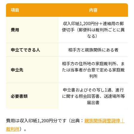
項目
内容
収入印紙1,200円分＋連絡用の郵
費用
便切手（郵便料は裁判所ごとに異
なる）
申立てできる人
相手方と親族関係にある者
相手方の住所地の家庭裁判所、ま
申立先
たは当事者が合意で定める家庭裁
判所
申立書およびその写し1通、進行
必要書類
に関する照会回答書、送達場所等
届出書
費用は収入印紙1,200円分です（出典：
親族関係調整調停｜
裁判所
）。