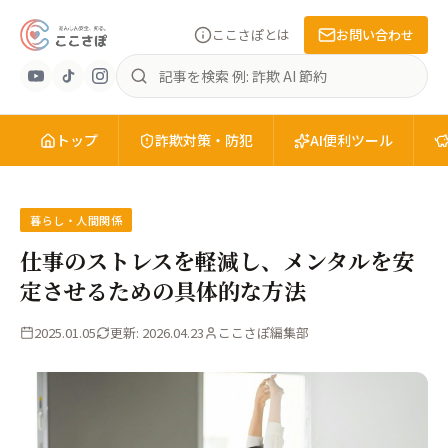
ここさぽとは
お問い合わせ
あ
記
ん
事
し
を
ん
トップ
検
詐欺対策・防犯
AI便利ツール
安
索
全
を、
知
暮らし・人間関係
る。
仕事のストレスを軽減し、メンタルを安
こ
定させるための具体的な方法
こ
さ
2025.01.05
更新: 2026.04.23
ここさぽ編集部
ぽ