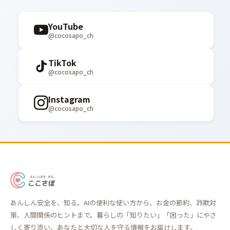
YouTube
@cocosapo_ch
TikTok
@cocosapo_ch
Instagram
@cocosapo_ch
あ
ん
あんしん安全を、知る。AIの便利な使い方から、お金の節約、詐欺対
し
策、人間関係のヒントまで。暮らしの「知りたい」「困った」にやさ
ん
しく寄り添い、あなたと大切な人を守る情報をお届けします。