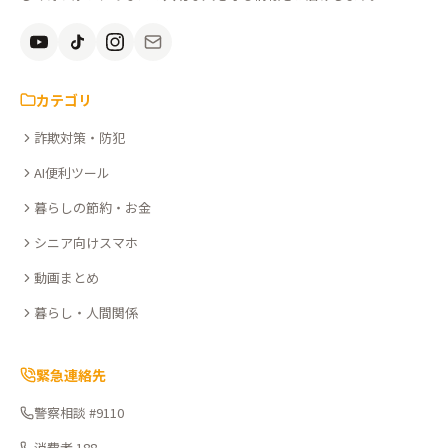
安
全
を、
知
カテゴリ
る。
詐欺対策・防犯
こ
こ
AI便利ツール
さ
暮らしの節約・お金
ぽ
シニア向けスマホ
動画まとめ
暮らし・人間関係
緊急連絡先
警察相談 #9110
消費者 188