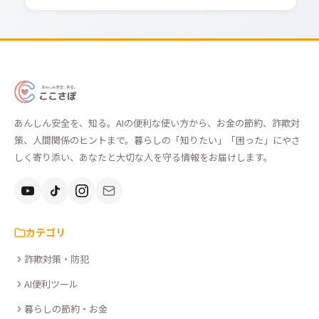
あ
ん
あんしん安全を、知る。AIの便利な使い方から、お金の節約、詐欺対
し
策、人間関係のヒントまで。暮らしの「知りたい」「困った」にやさ
ん
しく寄り添い、あなたと大切な人を守る情報をお届けします。
安
全
を、
知
カテゴリ
る。
詐欺対策・防犯
こ
こ
AI便利ツール
さ
暮らしの節約・お金
ぽ