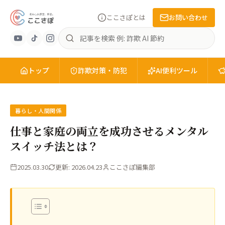
ここさぽとは
お問い合わせ
あ
記
ん
事
し
を
ん
トップ
検
詐欺対策・防犯
AI便利ツール
安
索
全
を、
知
暮らし・人間関係
る。
仕事と家庭の両立を成功させるメンタル
こ
スイッチ法とは？
こ
さ
2025.03.30
更新: 2026.04.23
ここさぽ編集部
ぽ