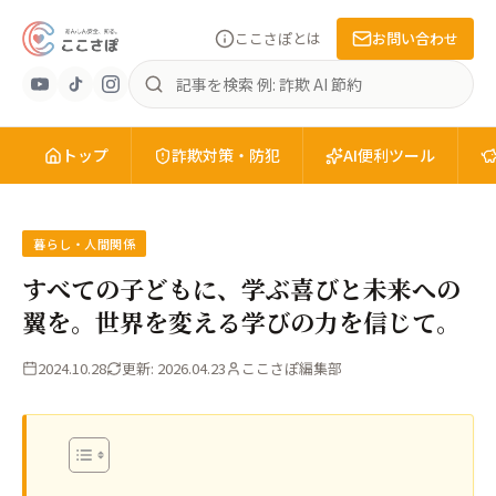
ここさぽとは
お問い合わせ
あ
記
ん
事
し
を
ん
トップ
検
詐欺対策・防犯
AI便利ツール
安
索
全
を、
知
暮らし・人間関係
る。
すべての子どもに、学ぶ喜びと未来への
こ
翼を。世界を変える学びの力を信じて。
こ
さ
2024.10.28
更新: 2026.04.23
ここさぽ編集部
ぽ