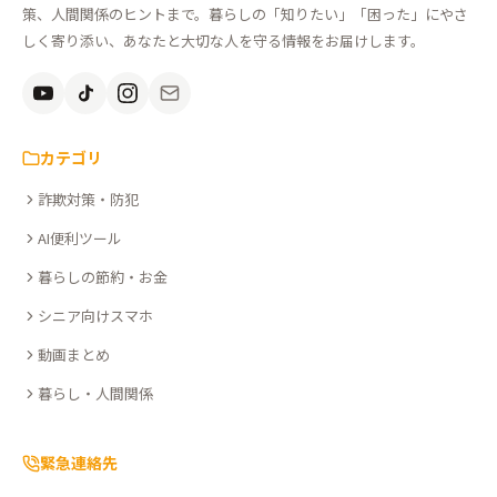
し
策、人間関係のヒントまで。暮らしの「知りたい」「困った」にやさ
ん
しく寄り添い、あなたと大切な人を守る情報をお届けします。
安
全
を、
知
カテゴリ
る。
詐欺対策・防犯
こ
こ
AI便利ツール
さ
暮らしの節約・お金
ぽ
シニア向けスマホ
動画まとめ
暮らし・人間関係
緊急連絡先