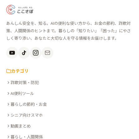
あ
ん
あんしん安全を、知る。AIの便利な使い方から、お金の節約、詐欺対
し
策、人間関係のヒントまで。暮らしの「知りたい」「困った」にやさ
ん
しく寄り添い、あなたと大切な人を守る情報をお届けします。
安
全
を、
知
カテゴリ
る。
詐欺対策・防犯
こ
こ
AI便利ツール
さ
暮らしの節約・お金
ぽ
シニア向けスマホ
動画まとめ
暮らし・人間関係