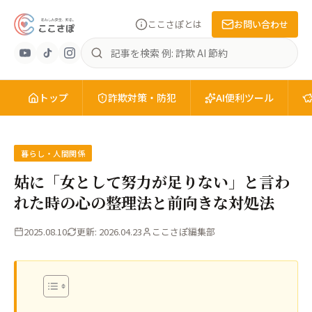
ここさぽとは
お問い合わせ
あ
記
ん
事
し
を
ん
トップ
検
詐欺対策・防犯
AI便利ツール
安
索
全
を、
知
暮らし・人間関係
る。
姑に「女として努力が足りない」と言わ
こ
れた時の心の整理法と前向きな対処法
こ
さ
2025.08.10
更新: 2026.04.23
ここさぽ編集部
ぽ