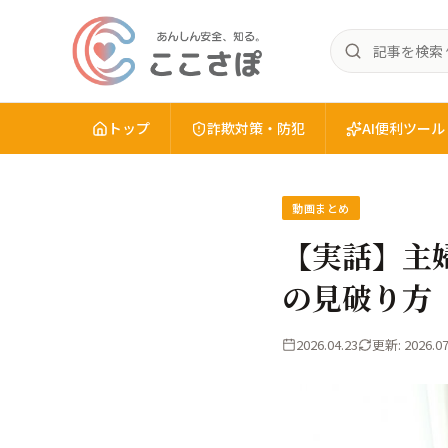
記
あ
事
ん
を
し
検
トップ
詐欺対策・防犯
AI便利ツール
ん
索
安
全
動画まとめ
を、
知
【実話】主
る。
の見破り方
こ
こ
さ
2026.04.23
更新: 2026.07
ぽ