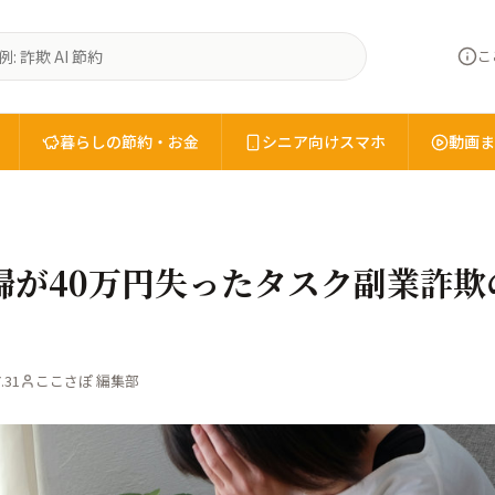
こ
暮らしの節約・お金
シニア向けスマホ
動画ま
婦が40万円失ったタスク副業詐欺
.31
ここさぽ 編集部