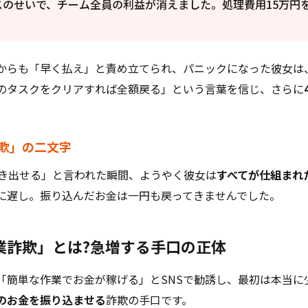
スのせいで、チーム全員の利益が消えました。処理費用15万円
からも「早く払え」と責め立てられ、パニックになった彼女は、
のタスクをクリアすれば全額戻る」という言葉を信じ、さらに
欺」の二文字
引き出せる」と言われた瞬間、ようやく彼女は
すべてが仕組まれ
に遅し。振り込んだお金は一円も戻ってきませんでした。
副業詐欺」とは?急増する手口の正体
「簡単な作業でお金が稼げる」とSNSで勧誘し、最初は本当に
のお金を振り込ませる
詐欺の手口です。