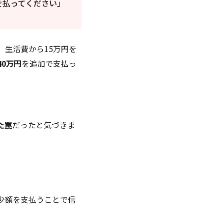
を払ってください」
生活費から15万円を
40万円
を追加で支払っ
た罠
だったと気づきま
少額を支払うことで信