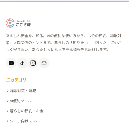
あ
ん
あんしん安全を、知る。AIの便利な使い方から、お金の節約、詐欺対
し
策、人間関係のヒントまで。暮らしの「知りたい」「困った」にやさ
ん
しく寄り添い、あなたと大切な人を守る情報をお届けします。
安
全
を、
知
カテゴリ
る。
詐欺対策・防犯
こ
こ
AI便利ツール
さ
暮らしの節約・お金
ぽ
シニア向けスマホ