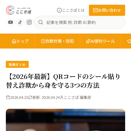
ここさぽとは
お問い合わせ
あ
記
ん
事
し
を
ん
トップ
検
詐欺対策・防犯
AI便利ツール
安
索
全
を、
知
動画まとめ
る。
【2026年最新】QRコードのシール貼り
こ
替え詐欺から身を守る3つの方法
こ
さ
2026.04.23
更新: 2026.04.24
ここさぽ 編集部
ぽ