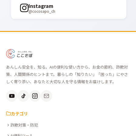
Instagram
@cocosapo_ch
あ
ん
あんしん安全を、知る。AIの便利な使い方から、お金の節約、詐欺対
し
策、人間関係のヒントまで。暮らしの「知りたい」「困った」にやさ
ん
しく寄り添い、あなたと大切な人を守る情報をお届けします。
安
全
を、
知
カテゴリ
る。
詐欺対策・防犯
こ
こ
AI便利ツール