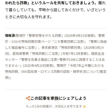
われたら詐欺」というルールを共有しておきましょう。
離れ
て暮らしていても、平時から話しておくだけで、いざという
ときに大切な人を守れます。
情報源:
警視庁「警察官等をかたる詐欺」(2026年4月15日更新)、警察
庁・SOS47特殊詐欺対策ページ「ニセ警察詐欺に注意!」「警察に偽装
した電話番号に注意!」、東京都港区「特殊詐欺対策」(2026年3月19
日)、愛知県警察「特殊詐欺にご注意」(令和7年12月更新)、国民生活
センター「警察を名乗る電話に注意!−警察がLINEに誘導することはあ
りません−」(2025年4月23日発表)、警察庁「令和7年上半期における
特殊詐欺、SNS型投資・ロマンス詐欺の認知・検挙状況について(暫定
値)」
この記事を家族にシェアしよう
たった1分の知識が、大切な人を守ります