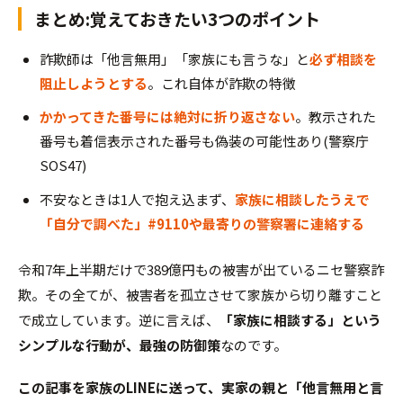
まとめ:覚えておきたい3つのポイント
詐欺師は「他言無用」「家族にも言うな」と
必ず相談を
阻止しようとする
。これ自体が詐欺の特徴
かかってきた番号には絶対に折り返さない
。教示された
番号も着信表示された番号も偽装の可能性あり(警察庁
SOS47)
不安なときは1人で抱え込まず、
家族に相談したうえで
「自分で調べた」#9110や最寄りの警察署に連絡する
令和7年上半期だけで389億円もの被害が出ているニセ警察詐
欺。その全てが、被害者を孤立させて家族から切り離すこと
で成立しています。逆に言えば、
「家族に相談する」という
シンプルな行動が、最強の防御策
なのです。
この記事を家族のLINEに送って、実家の親と「他言無用と言