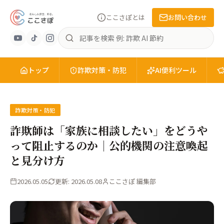
ここさぽとは
お問い合わせ
あ
記
ん
事
し
を
ん
トップ
検
詐欺対策・防犯
AI便利ツール
安
索
全
を、
知
詐欺対策・防犯
る。
詐欺師は「家族に相談したい」をどうや
こ
って阻止するのか｜公的機関の注意喚起
こ
と見分け方
さ
ぽ
2026.05.05
更新: 2026.05.08
ここさぽ 編集部