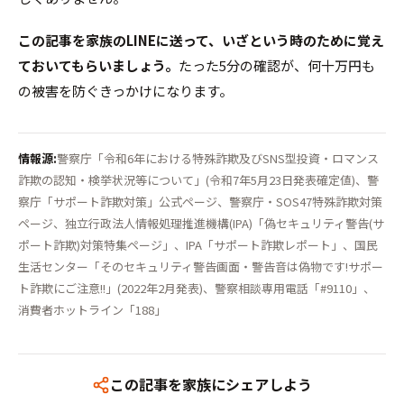
この記事を家族のLINEに送って、いざという時のために覚え
ておいてもらいましょう。
たった5分の確認が、何十万円も
の被害を防ぐきっかけになります。
情報源:
警察庁「令和6年における特殊詐欺及びSNS型投資・ロマンス
詐欺の認知・検挙状況等について」(令和7年5月23日発表確定値)、警
察庁「サポート詐欺対策」公式ページ、警察庁・SOS47特殊詐欺対策
ページ、独立行政法人情報処理推進機構(IPA)「偽セキュリティ警告(サ
ポート詐欺)対策特集ページ」、IPA「サポート詐欺レポート」、国民
生活センター「そのセキュリティ警告画面・警告音は偽物です!サポー
ト詐欺にご注意!!」(2022年2月発表)、警察相談専用電話「#9110」、
消費者ホットライン「188」
この記事を家族にシェアしよう