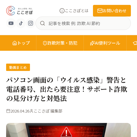
ここさぽとは
お問い合わせ
あ
記
ん
事
し
を
ん
トップ
検
詐欺対策・防犯
AI便利ツール
安
索
全
を、
知
動画まとめ
る。
パソコン画面の「ウイルス感染」警告と
こ
電話番号、出たら要注意！サポート詐欺
こ
の見分け方と対処法
さ
ぽ
2026.04.26
ここさぽ 編集部