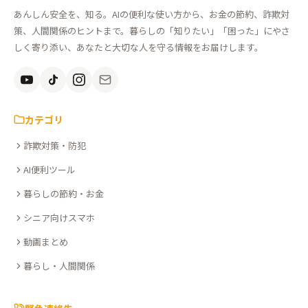
ん
あんしん安全を、知る。AIの便利な使い方から、お金の節約、詐欺対
し
策、人間関係のヒントまで。暮らしの「知りたい」「困った」にやさ
ん
しく寄り添い、あなたと大切な人を守る情報をお届けします。
安
全
を、
知
カテゴリ
る。
詐欺対策・防犯
こ
こ
AI便利ツール
さ
暮らしの節約・お金
ぽ
シニア向けスマホ
動画まとめ
暮らし・人間関係